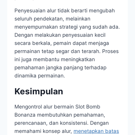
Penyesuaian alur tidak berarti mengubah
seluruh pendekatan, melainkan
menyempurnakan strategi yang sudah ada.
Dengan melakukan penyesuaian kecil
secara berkala, pemain dapat menjaga
permainan tetap segar dan terarah. Proses
ini juga membantu meningkatkan
pemahaman jangka panjang terhadap
dinamika permainan.
Kesimpulan
Mengontrol alur bermain Slot Bomb
Bonanza membutuhkan pemahaman,
perencanaan, dan konsistensi. Dengan
memahami konsep alur,
menetapkan batas