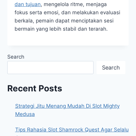
dan tujuan
, mengelola ritme, menjaga
fokus serta emosi, dan melakukan evaluasi
berkala, pemain dapat menciptakan sesi
bermain yang lebih stabil dan terarah.
Search
Search
Recent Posts
Strategi Jitu Menang Mudah Di Slot Mighty
Medusa
Tips Rahasia Slot Shamrock Quest Agar Selalu