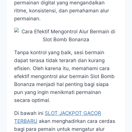
permainan digital yang mengandalkan
ritme, konsistensi, dan pemahaman alur
permainan.
Tanpa kontrol yang baik, sesi bermain
dapat terasa tidak terarah dan kurang
efisien. Oleh karena itu, memahami cara
efektif mengontrol alur bermain Slot Bomb
Bonanza menjadi hal penting bagi siapa
pun yang ingin menikmati permainan
secara optimal.
Di bawah ini
SLOT JACKPOT GACOR
TERBARU
akan menghadirkan cara cerdas
bagi para pemain untuk mengatur alur