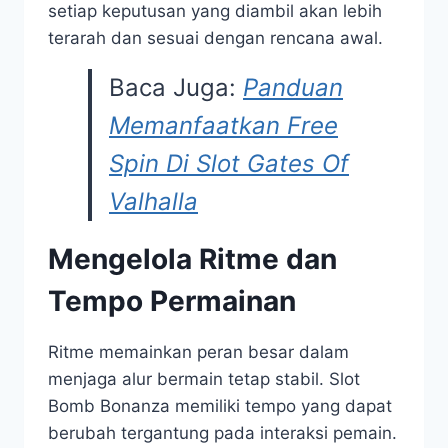
setiap keputusan yang diambil akan lebih
terarah dan sesuai dengan rencana awal.
Baca Juga:
Panduan
Memanfaatkan Free
Spin Di Slot Gates Of
Valhalla
Mengelola Ritme dan
Tempo Permainan
Ritme memainkan peran besar dalam
menjaga alur bermain tetap stabil. Slot
Bomb Bonanza memiliki tempo yang dapat
berubah tergantung pada interaksi pemain.