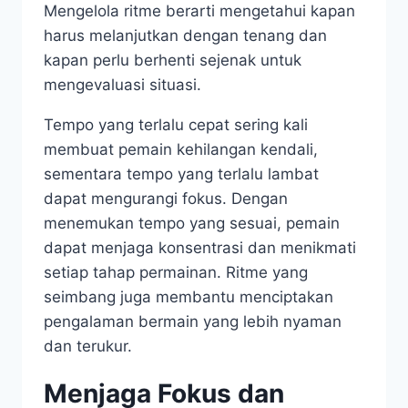
Mengelola ritme berarti mengetahui kapan
harus melanjutkan dengan tenang dan
kapan perlu berhenti sejenak untuk
mengevaluasi situasi.
Tempo yang terlalu cepat sering kali
membuat pemain kehilangan kendali,
sementara tempo yang terlalu lambat
dapat mengurangi fokus. Dengan
menemukan tempo yang sesuai, pemain
dapat menjaga konsentrasi dan menikmati
setiap tahap permainan. Ritme yang
seimbang juga membantu menciptakan
pengalaman bermain yang lebih nyaman
dan terukur.
Menjaga Fokus dan