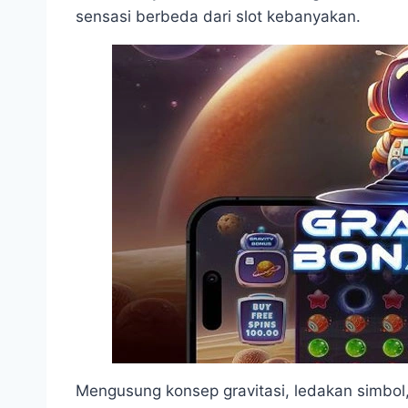
sensasi berbeda dari slot kebanyakan.
Mengusung konsep gravitasi, ledakan simbol, 