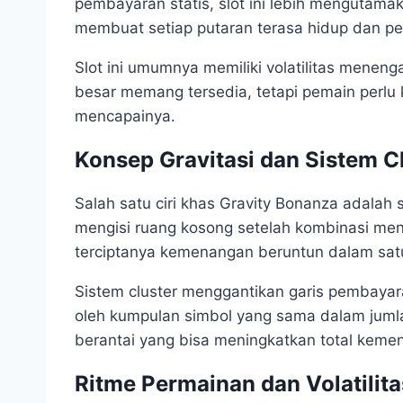
pembayaran statis, slot ini lebih mengutamak
membuat setiap putaran terasa hidup dan pe
Slot ini umumnya memiliki volatilitas meneng
besar memang tersedia, tetapi pemain perlu
mencapainya.
Konsep Gravitasi dan Sistem C
Salah satu ciri khas Gravity Bonanza adalah 
mengisi ruang kosong setelah kombinasi me
terciptanya kemenangan beruntun dalam sat
Sistem cluster menggantikan garis pembayar
oleh kumpulan simbol yang sama dalam jumla
berantai yang bisa meningkatkan total kemen
Ritme Permainan dan Volatilita