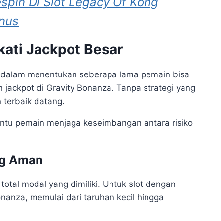
spin Di Slot Legacy Of Kong
nus
kati Jackpot Besar
g dalam menentukan seberapa lama pemain bisa
jackpot di Gravity Bonanza. Tanpa strategi yang
 terbaik datang.
tu pemain menjaga keseimbangan antara risiko
ng Aman
otal modal yang dimiliki. Untuk slot dengan
onanza, memulai dari taruhan kecil hingga