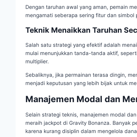
Dengan taruhan awal yang aman, pemain me
mengamati seberapa sering fitur dan simbol 
Teknik Menaikkan Taruhan Sec
Salah satu strategi yang efektif adalah men
mulai menunjukkan tanda-tanda aktif, seper
multiplier.
Sebaliknya, jika permainan terasa dingin, me
menjadi keputusan yang lebih bijak untuk men
Manajemen Modal dan Men
Selain strategi teknis, manajemen modal dan
meraih jackpot di Gravity Bonanza. Banyak pe
karena kurang disiplin dalam mengelola dan