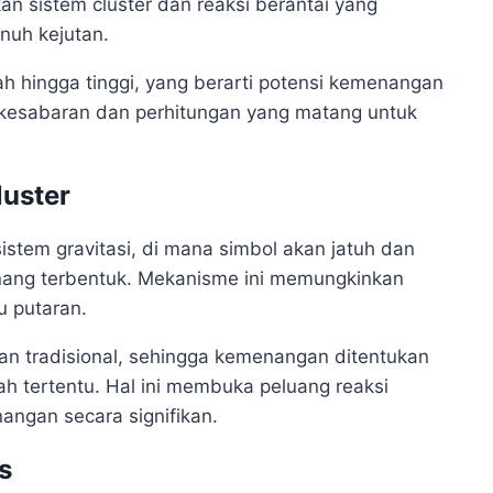
an sistem cluster dan reaksi berantai yang
nuh kejutan.
ah hingga tinggi, yang berarti potensi kemenangan
 kesabaran dan perhitungan yang matang untuk
luster
sistem gravitasi, di mana simbol akan jatuh dan
nang terbentuk. Mekanisme ini memungkinkan
u putaran.
an tradisional, sehingga kemenangan ditentukan
h tertentu. Hal ini membuka peluang reaksi
angan secara signifikan.
s