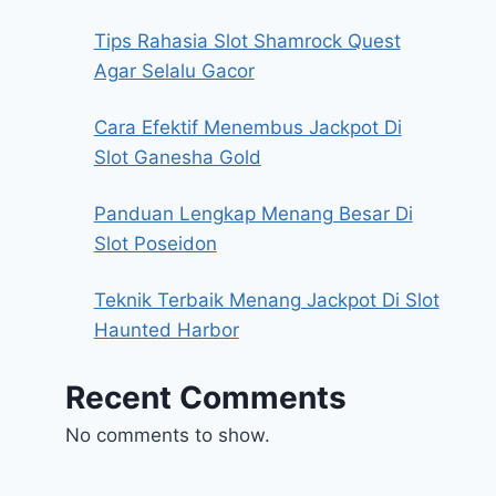
Tips Rahasia Slot Shamrock Quest
Agar Selalu Gacor
Cara Efektif Menembus Jackpot Di
Slot Ganesha Gold
Panduan Lengkap Menang Besar Di
Slot Poseidon
Teknik Terbaik Menang Jackpot Di Slot
Haunted Harbor
Recent Comments
No comments to show.