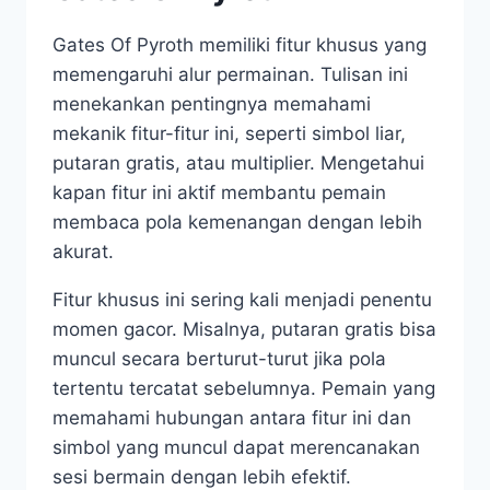
Gates Of Pyroth memiliki fitur khusus yang
memengaruhi alur permainan. Tulisan ini
menekankan pentingnya memahami
mekanik fitur-fitur ini, seperti simbol liar,
putaran gratis, atau multiplier. Mengetahui
kapan fitur ini aktif membantu pemain
membaca pola kemenangan dengan lebih
akurat.
Fitur khusus ini sering kali menjadi penentu
momen gacor. Misalnya, putaran gratis bisa
muncul secara berturut-turut jika pola
tertentu tercatat sebelumnya. Pemain yang
memahami hubungan antara fitur ini dan
simbol yang muncul dapat merencanakan
sesi bermain dengan lebih efektif.