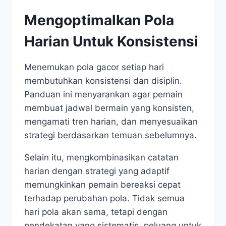
Mengoptimalkan Pola
Harian Untuk Konsistensi
Menemukan pola gacor setiap hari
membutuhkan konsistensi dan disiplin.
Panduan ini menyarankan agar pemain
membuat jadwal bermain yang konsisten,
mengamati tren harian, dan menyesuaikan
strategi berdasarkan temuan sebelumnya.
Selain itu, mengkombinasikan catatan
harian dengan strategi yang adaptif
memungkinkan pemain bereaksi cepat
terhadap perubahan pola. Tidak semua
hari pola akan sama, tetapi dengan
pendekatan yang sistematis, peluang untuk