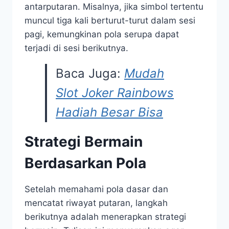
antarputaran. Misalnya, jika simbol tertentu
muncul tiga kali berturut-turut dalam sesi
pagi, kemungkinan pola serupa dapat
terjadi di sesi berikutnya.
Baca Juga:
Mudah
Slot Joker Rainbows
Hadiah Besar Bisa
Strategi Bermain
Berdasarkan Pola
Setelah memahami pola dasar dan
mencatat riwayat putaran, langkah
berikutnya adalah menerapkan strategi