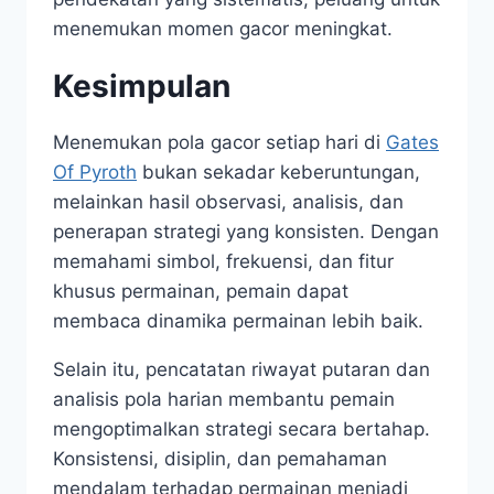
menemukan momen gacor meningkat.
Kesimpulan
Menemukan pola gacor setiap hari di
Gates
Of Pyroth
bukan sekadar keberuntungan,
melainkan hasil observasi, analisis, dan
penerapan strategi yang konsisten. Dengan
memahami simbol, frekuensi, dan fitur
khusus permainan, pemain dapat
membaca dinamika permainan lebih baik.
Selain itu, pencatatan riwayat putaran dan
analisis pola harian membantu pemain
mengoptimalkan strategi secara bertahap.
Konsistensi, disiplin, dan pemahaman
mendalam terhadap permainan menjadi