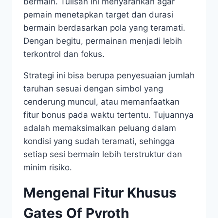
bermain. Tulisan ini menyarankan agar
pemain menetapkan target dan durasi
bermain berdasarkan pola yang teramati.
Dengan begitu, permainan menjadi lebih
terkontrol dan fokus.
Strategi ini bisa berupa penyesuaian jumlah
taruhan sesuai dengan simbol yang
cenderung muncul, atau memanfaatkan
fitur bonus pada waktu tertentu. Tujuannya
adalah memaksimalkan peluang dalam
kondisi yang sudah teramati, sehingga
setiap sesi bermain lebih terstruktur dan
minim risiko.
Mengenal Fitur Khusus
Gates Of Pyroth