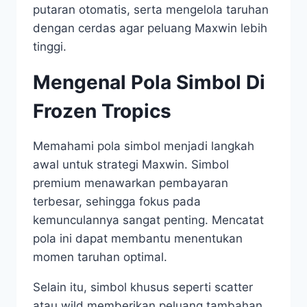
putaran otomatis, serta mengelola taruhan
dengan cerdas agar peluang Maxwin lebih
tinggi.
Mengenal Pola Simbol Di
Frozen Tropics
Memahami pola simbol menjadi langkah
awal untuk strategi Maxwin. Simbol
premium menawarkan pembayaran
terbesar, sehingga fokus pada
kemunculannya sangat penting. Mencatat
pola ini dapat membantu menentukan
momen taruhan optimal.
Selain itu, simbol khusus seperti scatter
atau wild memberikan peluang tambahan