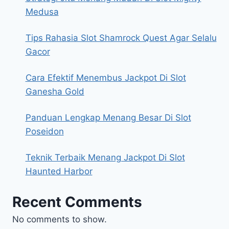
Medusa
Tips Rahasia Slot Shamrock Quest Agar Selalu
Gacor
Cara Efektif Menembus Jackpot Di Slot
Ganesha Gold
Panduan Lengkap Menang Besar Di Slot
Poseidon
Teknik Terbaik Menang Jackpot Di Slot
Haunted Harbor
Recent Comments
No comments to show.