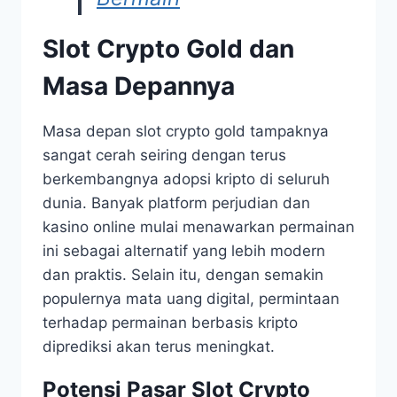
Slot Crypto Gold dan
Masa Depannya
Masa depan slot crypto gold tampaknya
sangat cerah seiring dengan terus
berkembangnya adopsi kripto di seluruh
dunia. Banyak platform perjudian dan
kasino online mulai menawarkan permainan
ini sebagai alternatif yang lebih modern
dan praktis. Selain itu, dengan semakin
populernya mata uang digital, permintaan
terhadap permainan berbasis kripto
diprediksi akan terus meningkat.
Potensi Pasar Slot Crypto