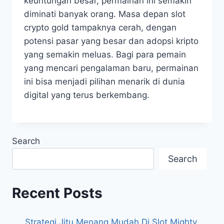
keuntungan besar, permainan ini semakin
diminati banyak orang. Masa depan slot
crypto gold tampaknya cerah, dengan
potensi pasar yang besar dan adopsi kripto
yang semakin meluas. Bagi para pemain
yang mencari pengalaman baru, permainan
ini bisa menjadi pilihan menarik di dunia
digital yang terus berkembang.
Search
Search
Recent Posts
Strategi Jitu Menang Mudah Di Slot Mighty