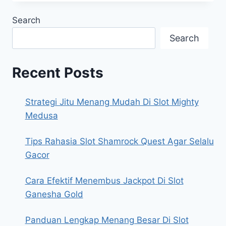
Search
Search
Recent Posts
Strategi Jitu Menang Mudah Di Slot Mighty
Medusa
Tips Rahasia Slot Shamrock Quest Agar Selalu
Gacor
Cara Efektif Menembus Jackpot Di Slot
Ganesha Gold
Panduan Lengkap Menang Besar Di Slot