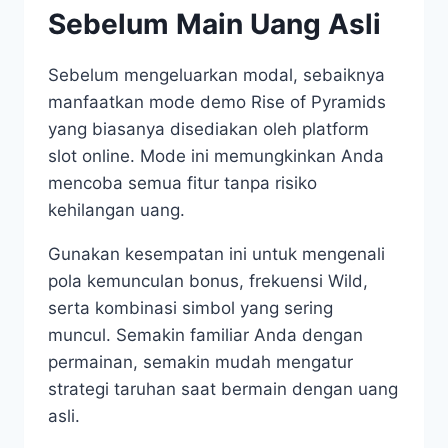
Sebelum Main Uang Asli
Sebelum mengeluarkan modal, sebaiknya
manfaatkan mode demo Rise of Pyramids
yang biasanya disediakan oleh platform
slot online. Mode ini memungkinkan Anda
mencoba semua fitur tanpa risiko
kehilangan uang.
Gunakan kesempatan ini untuk mengenali
pola kemunculan bonus, frekuensi Wild,
serta kombinasi simbol yang sering
muncul. Semakin familiar Anda dengan
permainan, semakin mudah mengatur
strategi taruhan saat bermain dengan uang
asli.