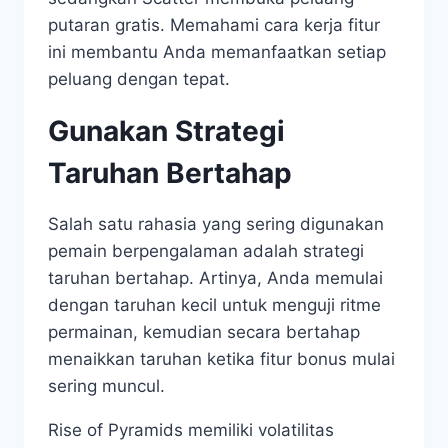
putaran gratis. Memahami cara kerja fitur
ini membantu Anda memanfaatkan setiap
peluang dengan tepat.
Gunakan Strategi
Taruhan Bertahap
Salah satu rahasia yang sering digunakan
pemain berpengalaman adalah strategi
taruhan bertahap. Artinya, Anda memulai
dengan taruhan kecil untuk menguji ritme
permainan, kemudian secara bertahap
menaikkan taruhan ketika fitur bonus mulai
sering muncul.
Rise of Pyramids memiliki volatilitas