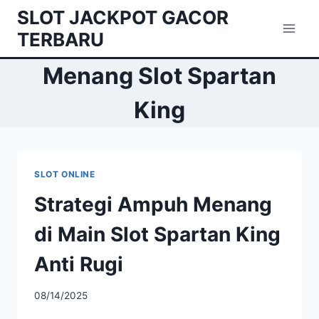
Skip
SLOT JACKPOT GACOR
to
TERBARU
content
Menang Slot Spartan
King
SLOT ONLINE
Strategi Ampuh Menang
di Main Slot Spartan King
Anti Rugi
08/14/2025