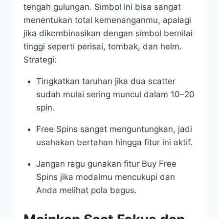
tengah gulungan. Simbol ini bisa sangat
menentukan total kemenanganmu, apalagi
jika dikombinasikan dengan simbol bernilai
tinggi seperti perisai, tombak, dan helm.
Strategi:
Tingkatkan taruhan jika dua scatter
sudah mulai sering muncul dalam 10–20
spin.
Free Spins sangat menguntungkan, jadi
usahakan bertahan hingga fitur ini aktif.
Jangan ragu gunakan fitur Buy Free
Spins jika modalmu mencukupi dan
Anda melihat pola bagus.