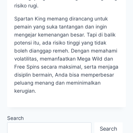
risiko rugi.
Spartan King memang dirancang untuk
pemain yang suka tantangan dan ingin
mengejar kemenangan besar. Tapi di balik
potensi itu, ada risiko tinggi yang tidak
boleh dianggap remeh. Dengan memahami
volatilitas, memanfaatkan Mega Wild dan
Free Spins secara maksimal, serta menjaga
disiplin bermain, Anda bisa memperbesar
peluang menang dan meminimalkan
kerugian.
Search
Search