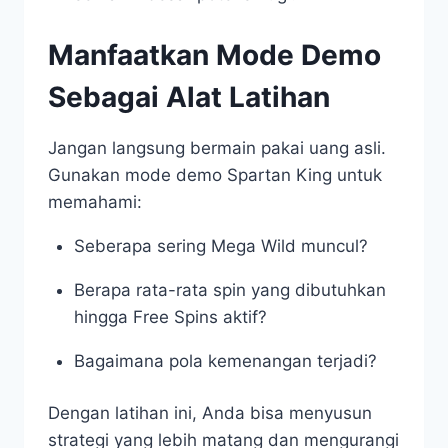
Manfaatkan Mode Demo
Sebagai Alat Latihan
Jangan langsung bermain pakai uang asli.
Gunakan mode demo Spartan King untuk
memahami:
Seberapa sering Mega Wild muncul?
Berapa rata-rata spin yang dibutuhkan
hingga Free Spins aktif?
Bagaimana pola kemenangan terjadi?
Dengan latihan ini, Anda bisa menyusun
strategi yang lebih matang dan mengurangi