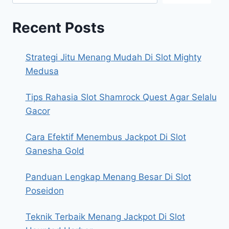
Recent Posts
Strategi Jitu Menang Mudah Di Slot Mighty
Medusa
Tips Rahasia Slot Shamrock Quest Agar Selalu
Gacor
Cara Efektif Menembus Jackpot Di Slot
Ganesha Gold
Panduan Lengkap Menang Besar Di Slot
Poseidon
Teknik Terbaik Menang Jackpot Di Slot