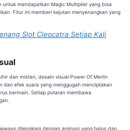
 untuk mendapatkan Magic Multiplier yang bisa
ikan. Fitur ini memberi kejutan menyenangkan yang
Menang Slot Cleocatra Setiap Kali
sual
ir dan misteri, desain visual Power Of Merlin
am dan efek suara yang menggugah menciptakan
erus bermain. Setiap putaran membawa
gan.
gaways dilengkapi dengan animasi yang halus dan