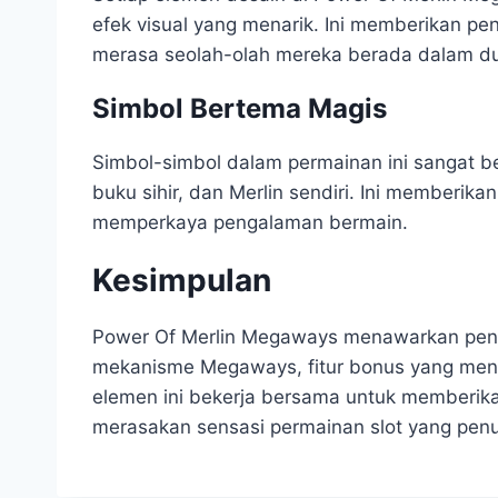
efek visual yang menarik. Ini memberikan p
merasa seolah-olah mereka berada dalam dun
Simbol Bertema Magis
Simbol-simbol dalam permainan ini sangat be
buku sihir, dan Merlin sendiri. Ini memberik
memperkaya pengalaman bermain.
Kesimpulan
Power Of Merlin Megaways menawarkan pen
mekanisme Megaways, fitur bonus yang mena
elemen ini bekerja bersama untuk memberika
merasakan sensasi permainan slot yang penu