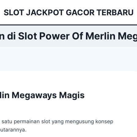
SLOT JACKPOT GACOR TERBARU
 di Slot Power Of Merlin M
rlin Megaways Magis
h satu permainan slot yang mengusung konsep
putarannya.