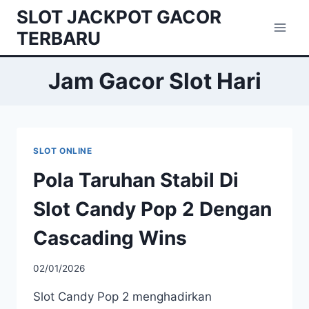
Skip
SLOT JACKPOT GACOR
to
TERBARU
content
Jam Gacor Slot Hari
SLOT ONLINE
Pola Taruhan Stabil Di
Slot Candy Pop 2 Dengan
Cascading Wins
02/01/2026
Slot Candy Pop 2 menghadirkan