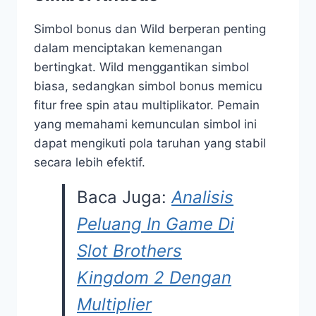
Simbol bonus dan Wild berperan penting
dalam menciptakan kemenangan
bertingkat. Wild menggantikan simbol
biasa, sedangkan simbol bonus memicu
fitur free spin atau multiplikator. Pemain
yang memahami kemunculan simbol ini
dapat mengikuti pola taruhan yang stabil
secara lebih efektif.
Baca Juga:
Analisis
Peluang In Game Di
Slot Brothers
Kingdom 2 Dengan
Multiplier