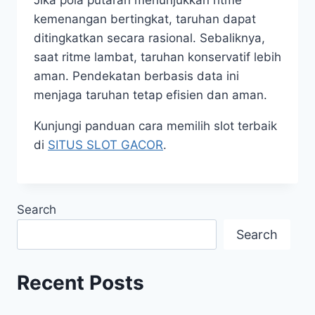
Jika pola putaran menunjukkan ritme
kemenangan bertingkat, taruhan dapat
ditingkatkan secara rasional. Sebaliknya,
saat ritme lambat, taruhan konservatif lebih
aman. Pendekatan berbasis data ini
menjaga taruhan tetap efisien dan aman.
Kunjungi panduan cara memilih slot terbaik
di
SITUS SLOT GACOR
.
Search
Search
Recent Posts