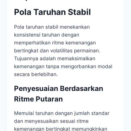
Pola Taruhan Stabil
Pola taruhan stabil menekankan
konsistensi taruhan dengan
memperhatikan ritme kemenangan
bertingkat dan volatilitas permainan.
Tujuannya adalah memaksimalkan
kemenangan tanpa mengorbankan modal
secara berlebihan.
Penyesuaian Berdasarkan
Ritme Putaran
Memulai taruhan dengan jumlah standar
dan menyesuaikan sesuai ritme
kemenangan bertingkat memungkinkan