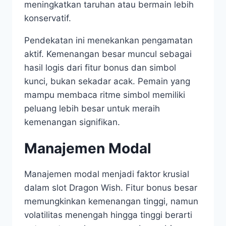
meningkatkan taruhan atau bermain lebih
konservatif.
Pendekatan ini menekankan pengamatan
aktif. Kemenangan besar muncul sebagai
hasil logis dari fitur bonus dan simbol
kunci, bukan sekadar acak. Pemain yang
mampu membaca ritme simbol memiliki
peluang lebih besar untuk meraih
kemenangan signifikan.
Manajemen Modal
Manajemen modal menjadi faktor krusial
dalam slot Dragon Wish. Fitur bonus besar
memungkinkan kemenangan tinggi, namun
volatilitas menengah hingga tinggi berarti