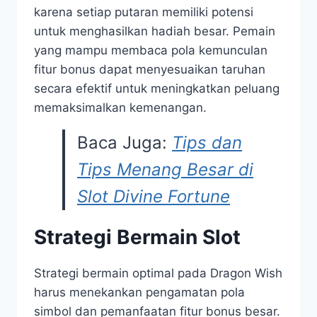
karena setiap putaran memiliki potensi
untuk menghasilkan hadiah besar. Pemain
yang mampu membaca pola kemunculan
fitur bonus dapat menyesuaikan taruhan
secara efektif untuk meningkatkan peluang
memaksimalkan kemenangan.
Baca Juga:
Tips dan
Tips Menang Besar di
Slot Divine Fortune
Strategi Bermain Slot
Strategi bermain optimal pada Dragon Wish
harus menekankan pengamatan pola
simbol dan pemanfaatan fitur bonus besar.