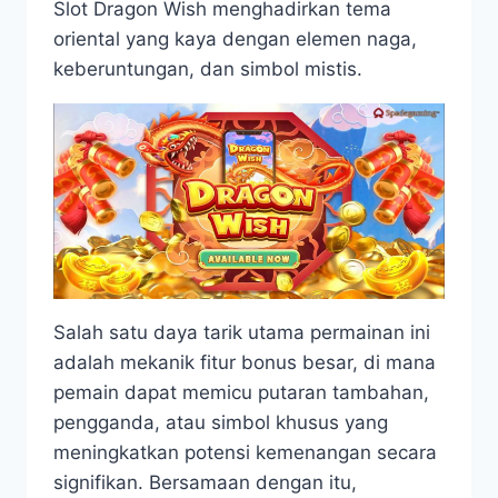
Slot Dragon Wish menghadirkan tema
oriental yang kaya dengan elemen naga,
keberuntungan, dan simbol mistis.
Salah satu daya tarik utama permainan ini
adalah mekanik fitur bonus besar, di mana
pemain dapat memicu putaran tambahan,
pengganda, atau simbol khusus yang
meningkatkan potensi kemenangan secara
signifikan. Bersamaan dengan itu,