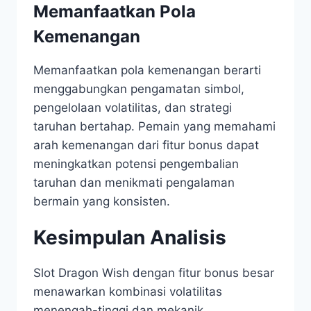
Memanfaatkan Pola
Kemenangan
Memanfaatkan pola kemenangan berarti
menggabungkan pengamatan simbol,
pengelolaan volatilitas, dan strategi
taruhan bertahap. Pemain yang memahami
arah kemenangan dari fitur bonus dapat
meningkatkan potensi pengembalian
taruhan dan menikmati pengalaman
bermain yang konsisten.
Kesimpulan Analisis
Slot Dragon Wish dengan fitur bonus besar
menawarkan kombinasi volatilitas
menengah-tinggi dan mekanik