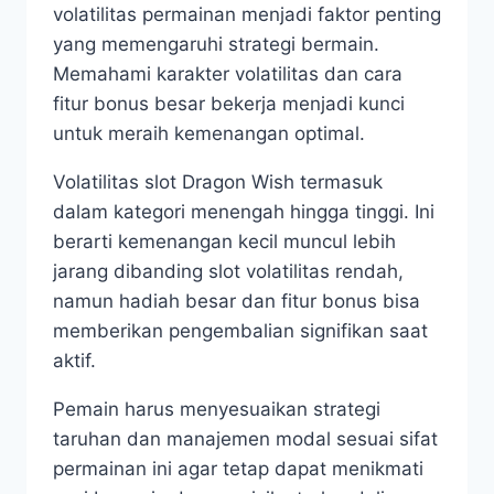
volatilitas permainan menjadi faktor penting
yang memengaruhi strategi bermain.
Memahami karakter volatilitas dan cara
fitur bonus besar bekerja menjadi kunci
untuk meraih kemenangan optimal.
Volatilitas slot Dragon Wish termasuk
dalam kategori menengah hingga tinggi. Ini
berarti kemenangan kecil muncul lebih
jarang dibanding slot volatilitas rendah,
namun hadiah besar dan fitur bonus bisa
memberikan pengembalian signifikan saat
aktif.
Pemain harus menyesuaikan strategi
taruhan dan manajemen modal sesuai sifat
permainan ini agar tetap dapat menikmati