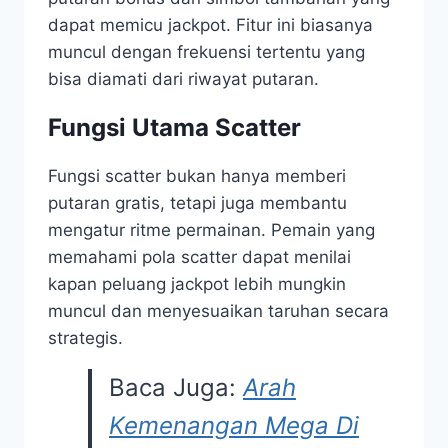
dapat memicu jackpot. Fitur ini biasanya
muncul dengan frekuensi tertentu yang
bisa diamati dari riwayat putaran.
Fungsi Utama Scatter
Fungsi scatter bukan hanya memberi
putaran gratis, tetapi juga membantu
mengatur ritme permainan. Pemain yang
memahami pola scatter dapat menilai
kapan peluang jackpot lebih mungkin
muncul dan menyesuaikan taruhan secara
strategis.
Baca Juga:
Arah
Kemenangan Mega Di