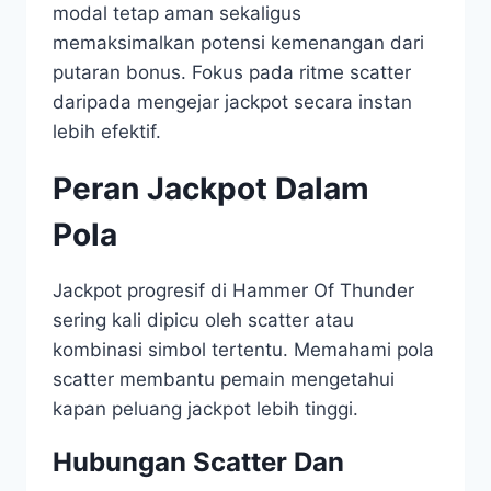
modal tetap aman sekaligus
memaksimalkan potensi kemenangan dari
putaran bonus. Fokus pada ritme scatter
daripada mengejar jackpot secara instan
lebih efektif.
Peran Jackpot Dalam
Pola
Jackpot progresif di Hammer Of Thunder
sering kali dipicu oleh scatter atau
kombinasi simbol tertentu. Memahami pola
scatter membantu pemain mengetahui
kapan peluang jackpot lebih tinggi.
Hubungan Scatter Dan