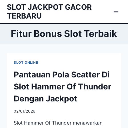
Skip
SLOT JACKPOT GACOR
to
TERBARU
content
Fitur Bonus Slot Terbaik
SLOT ONLINE
Pantauan Pola Scatter Di
Slot Hammer Of Thunder
Dengan Jackpot
02/01/2026
Slot Hammer Of Thunder menawarkan