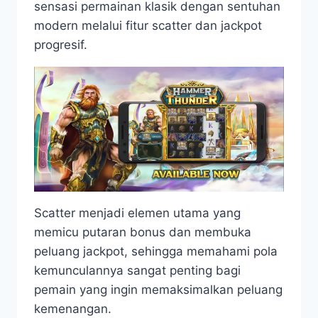
sensasi permainan klasik dengan sentuhan
modern melalui fitur scatter dan jackpot
progresif.
Scatter menjadi elemen utama yang
memicu putaran bonus dan membuka
peluang jackpot, sehingga memahami pola
kemunculannya sangat penting bagi
pemain yang ingin memaksimalkan peluang
kemenangan.