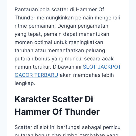
Pantauan pola scatter di Hammer Of
Thunder memungkinkan pemain mengenali
ritme permainan. Dengan pengamatan
yang tepat, pemain dapat menentukan
momen optimal untuk meningkatkan
taruhan atau memanfaatkan peluang
putaran bonus yang muncul secara acak
namun terukur. Dibawah ini
SLOT JACKPOT
GACOR TERBARU
akan membahas lebih
lengkap.
Karakter Scatter Di
Hammer Of Thunder
Scatter di slot ini berfungsi sebagai pemicu
putaran bonus dan simbol tambahan yang