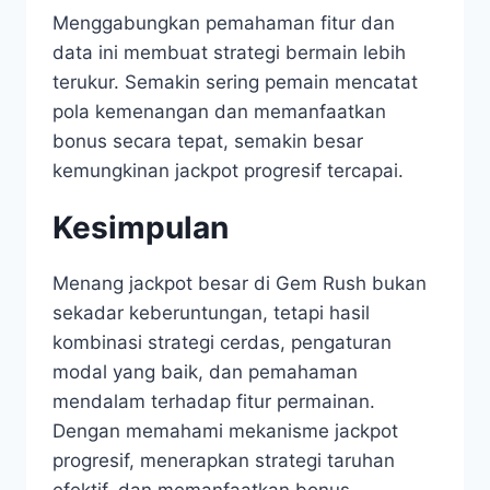
Menggabungkan pemahaman fitur dan
data ini membuat strategi bermain lebih
terukur. Semakin sering pemain mencatat
pola kemenangan dan memanfaatkan
bonus secara tepat, semakin besar
kemungkinan jackpot progresif tercapai.
Kesimpulan
Menang jackpot besar di Gem Rush bukan
sekadar keberuntungan, tetapi hasil
kombinasi strategi cerdas, pengaturan
modal yang baik, dan pemahaman
mendalam terhadap fitur permainan.
Dengan memahami mekanisme jackpot
progresif, menerapkan strategi taruhan