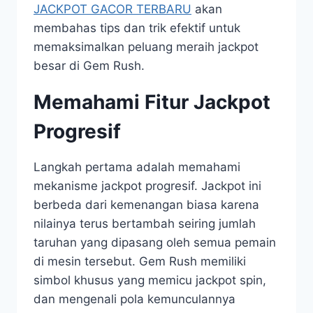
JACKPOT GACOR TERBARU
akan
membahas tips dan trik efektif untuk
memaksimalkan peluang meraih jackpot
besar di Gem Rush.
Memahami Fitur Jackpot
Progresif
Langkah pertama adalah memahami
mekanisme jackpot progresif. Jackpot ini
berbeda dari kemenangan biasa karena
nilainya terus bertambah seiring jumlah
taruhan yang dipasang oleh semua pemain
di mesin tersebut. Gem Rush memiliki
simbol khusus yang memicu jackpot spin,
dan mengenali pola kemunculannya