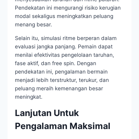
Pendekatan ini mengurangi risiko kerugian
modal sekaligus meningkatkan peluang
menang besar.
Selain itu, simulasi ritme berperan dalam
evaluasi jangka panjang. Pemain dapat
menilai efektivitas pengelolaan taruhan,
fase aktif, dan free spin. Dengan
pendekatan ini, pengalaman bermain
menjadi lebih terstruktur, terukur, dan
peluang meraih kemenangan besar
meningkat.
Lanjutan Untuk
Pengalaman Maksimal