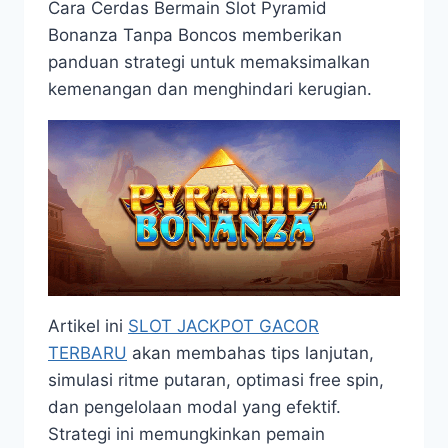
Cara Cerdas Bermain Slot Pyramid
Bonanza Tanpa Boncos memberikan
panduan strategi untuk memaksimalkan
kemenangan dan menghindari kerugian.
Artikel ini
SLOT JACKPOT GACOR
TERBARU
akan membahas tips lanjutan,
simulasi ritme putaran, optimasi free spin,
dan pengelolaan modal yang efektif.
Strategi ini memungkinkan pemain