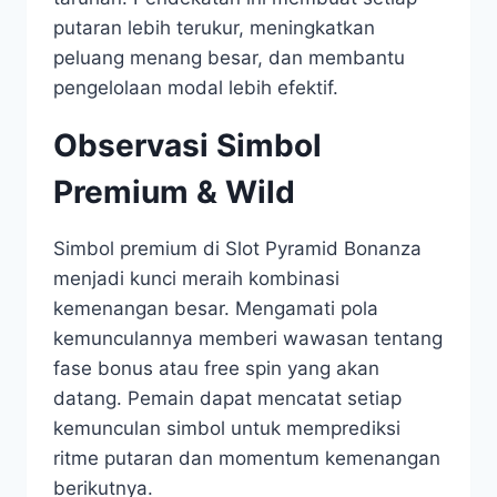
putaran lebih terukur, meningkatkan
peluang menang besar, dan membantu
pengelolaan modal lebih efektif.
Observasi Simbol
Premium & Wild
Simbol premium di Slot Pyramid Bonanza
menjadi kunci meraih kombinasi
kemenangan besar. Mengamati pola
kemunculannya memberi wawasan tentang
fase bonus atau free spin yang akan
datang. Pemain dapat mencatat setiap
kemunculan simbol untuk memprediksi
ritme putaran dan momentum kemenangan
berikutnya.