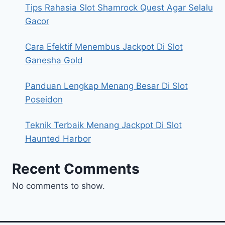
Tips Rahasia Slot Shamrock Quest Agar Selalu
Gacor
Cara Efektif Menembus Jackpot Di Slot
Ganesha Gold
Panduan Lengkap Menang Besar Di Slot
Poseidon
Teknik Terbaik Menang Jackpot Di Slot
Haunted Harbor
Recent Comments
No comments to show.