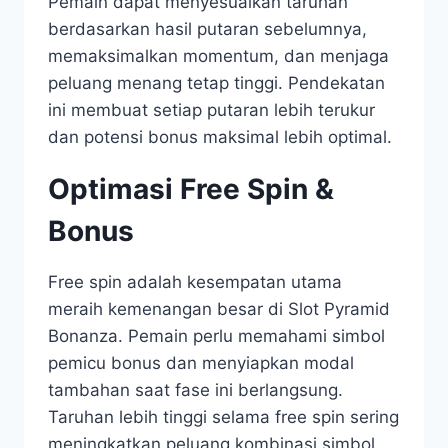
Pemain dapat menyesuaikan taruhan
berdasarkan hasil putaran sebelumnya,
memaksimalkan momentum, dan menjaga
peluang menang tetap tinggi. Pendekatan
ini membuat setiap putaran lebih terukur
dan potensi bonus maksimal lebih optimal.
Optimasi Free Spin &
Bonus
Free spin adalah kesempatan utama
meraih kemenangan besar di Slot Pyramid
Bonanza. Pemain perlu memahami simbol
pemicu bonus dan menyiapkan modal
tambahan saat fase ini berlangsung.
Taruhan lebih tinggi selama free spin sering
meningkatkan peluang kombinasi simbol