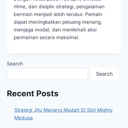
ritme, dan disiplin strategi, pengalaman
bermain menjadi lebih terukur. Pemain
dapat meningkatkan peluang menang,
menjaga modal, dan menikmati aksi
permainan secara maksimal.
Search
Search
Recent Posts
Strategi Jitu Menang Mudah Di Slot Mighty
Medusa