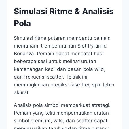
Simulasi Ritme & Analisis
Pola
Simulasi ritme putaran membantu pemain
memahami tren permainan Slot Pyramid
Bonanza. Pemain dapat mencatat hasil
beberapa sesi untuk melihat urutan
kemenangan kecil dan besar, pola wild,
dan frekuensi scatter. Teknik ini
memungkinkan prediksi fase free spin lebih
akurat.
Analisis pola simbol memperkuat strategi.
Pemain yang teliti memperhatikan urutan
simbol premium, wild, dan scatter dapat
menyesuaikan taruhan dan ritme putaran.