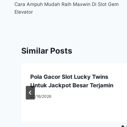
Cara Ampuh Mudah Raih Maxwin Di Slot Gem
navigation
Elevator
Similar Posts
Pola Gacor Slot Lucky Twins
Untuk Jackpot Besar Terjamin
02/16/2026