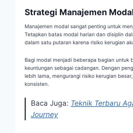
Strategi Manajemen Moda
Manajemen modal sangat penting untuk menj
Tetapkan batas modal harian dan disiplin d
dalam satu putaran karena risiko kerugian a
Bagi modal menjadi beberapa bagian untuk b
keuntungan sebagai cadangan. Dengan penge
lebih lama, mengurangi risiko kerugian besa
konsisten.
Baca Juga:
Teknik Terbaru Ag
Journey