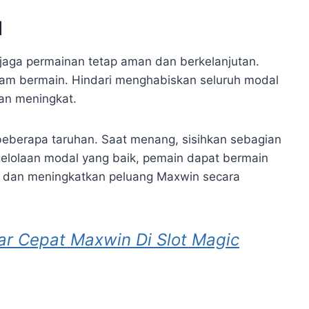
l
aga permainan tetap aman dan berkelanjutan.
alam bermain. Hindari menghabiskan seluruh modal
kan meningkat.
eberapa taruhan. Saat menang, sisihkan sebagian
lolaan modal yang baik, pemain dapat bermain
r, dan meningkatkan peluang Maxwin secara
ar Cepat Maxwin Di Slot Magic