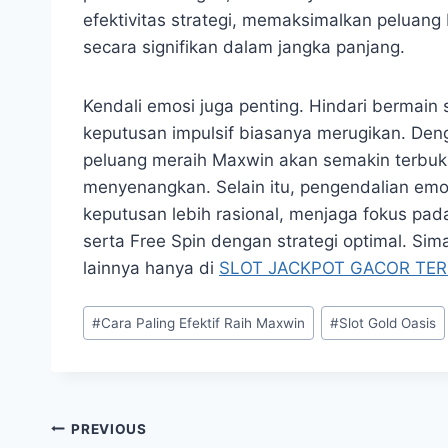
efektivitas strategi, memaksimalkan peluang
secara signifikan dalam jangka panjang.
Kendali emosi juga penting. Hindari bermain
keputusan impulsif biasanya merugikan. Deng
peluang meraih Maxwin akan semakin terbuk
menyenangkan. Selain itu, pengendalian em
keputusan lebih rasional, menjaga fokus pad
serta Free Spin dengan strategi optimal. Sim
lainnya hanya di
SLOT JACKPOT GACOR TE
Post
#
Cara Paling Efektif Raih Maxwin
#
Slot Gold Oasis
Tags:
Post
PREVIOUS